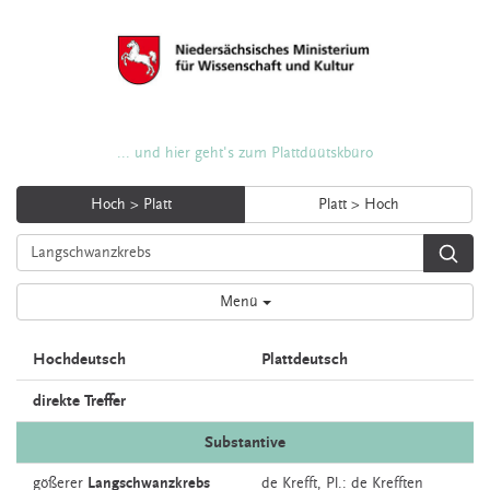
... und hier geht's zum Plattdüütskbüro
Hoch > Platt
Platt > Hoch
Menü
Hochdeutsch
Plattdeutsch
direkte Treffer
Substantive
gößerer
Langschwanzkrebs
de
Krefft
, Pl.: de Krefften