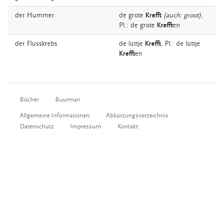
der
Hummer
de grote
Krefft
(auch: groot)
,
Pl.: de grote
Krefft
en
der
Flusskrebs
de lüttje
Krefft
, Pl.: de lüttje
Krefft
en
Bücher
Buurman
Allgemeine Informationen
Abkürzungsverzeichnis
Datenschutz
Impressum
Kontakt