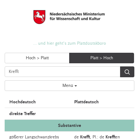
... und hier geht's zum Plattdüütskbüro
Hoch > Platt
Platt > Hoch
Menü
Hochdeutsch
Plattdeutsch
direkte Treffer
Substantive
gößerer
Langschwanzkrebs
de
Krefft
, Pl.: de
Krefft
en