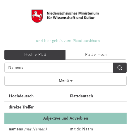
... und hier geht's zum Plattdüütskbüro
Hoch > Platt
Platt > Hoch
Menü
Hochdeutsch
Plattdeutsch
direkte Treffer
Adjektive und Adverbien
namens
(mit Namen)
mit de
Naam