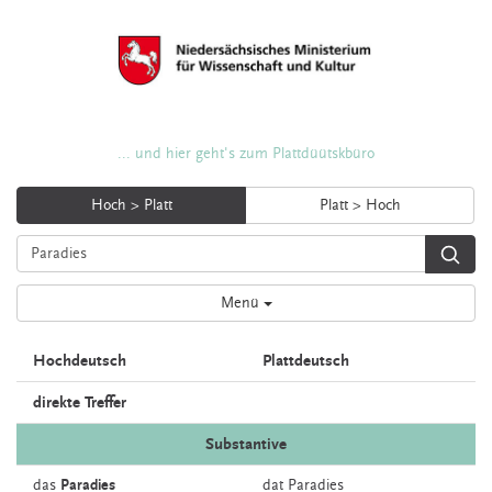
... und hier geht's zum Plattdüütskbüro
Hoch > Platt
Platt > Hoch
Menü
Hochdeutsch
Plattdeutsch
direkte Treffer
Substantive
das
Paradies
dat
Paradies