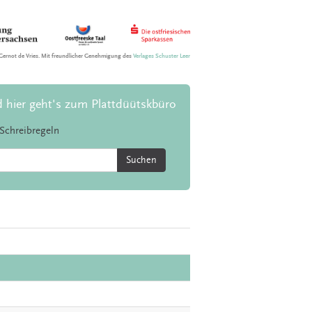
Gernot de Vries. Mit freundlicher Genehmigung des
Verlages Schuster Leer
d hier geht's zum Plattdüütskbüro
Schreibregeln
Suchen