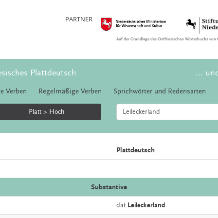
PARTNER
Auf der Grundlage des Ostfriesischen Wörterbuchs von 
esisches Plattdeutsch
... un
e Verben
Regelmäßige Verben
Sprichwörter und Redensarten
Platt > Hoch
Plattdeutsch
Substantive
dat
Leileckerland