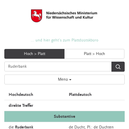
... und hier geht's zum Plattdüütskbüro
Hoch > Platt
Platt > Hoch
Menü
Hochdeutsch
Plattdeutsch
direkte Treffer
Substantive
die
Ruderbank
de
Ducht
, Pl.: de Duchten