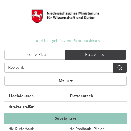
... und hier geht's zum Plattdüütskbüro
Hoch > Platt
Platt > Hoch
Menü
Hochdeutsch
Plattdeutsch
direkte Treffer
Substantive
die
Ruderbank
de
Rooibank
, Pl.: de