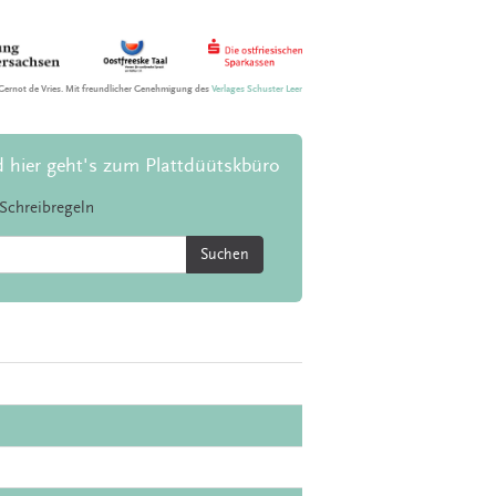
Gernot de Vries. Mit freundlicher Genehmigung des
Verlages Schuster Leer
d hier geht's zum Plattdüütskbüro
Schreibregeln
Suchen