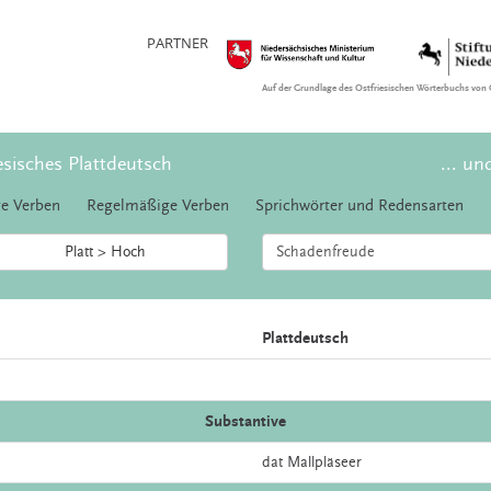
PARTNER
Auf der Grundlage des Ostfriesischen Wörterbuchs von 
esisches Plattdeutsch
... un
e Verben
Regelmäßige Verben
Sprichwörter und Redensarten
Platt > Hoch
Plattdeutsch
Substantive
dat
Mallpläseer