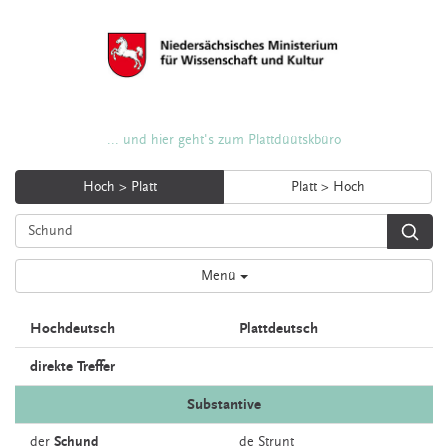
... und hier geht's zum Plattdüütskbüro
Hoch > Platt
Platt > Hoch
Menü
Hochdeutsch
Plattdeutsch
direkte Treffer
Substantive
der
Schund
de
Strunt