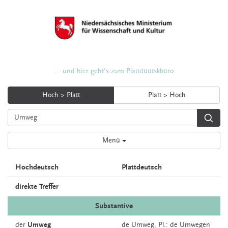
... und hier geht's zum Plattdüütskbüro
Hoch > Platt
Platt > Hoch
Menü
Hochdeutsch
Plattdeutsch
direkte Treffer
Substantive
der
Umweg
de
Umweg
, Pl.: de Umwegen