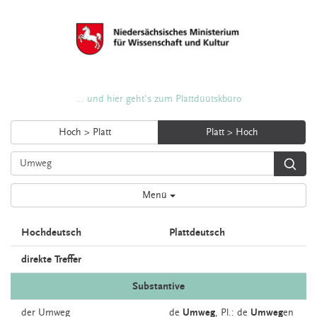
... und hier geht's zum Plattdüütskbüro
Hoch > Platt
Platt > Hoch
Menü
Hochdeutsch
Plattdeutsch
direkte Treffer
Substantive
der
Umweg
de
Umweg
, Pl.: de
Umweg
en