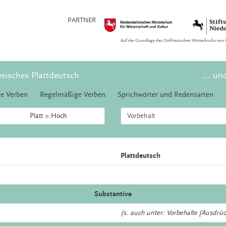
PARTNER
Auf der Grundlage des Ostfriesischen Wörterbuchs von 
esisches Plattdeutsch
... un
e Verben
Regelmäßige Verben
Sprichwörter und Redensarten
Platt > Hoch
Plattdeutsch
Substantive
(s. auch unter: Vorbehalte [Ausdrück