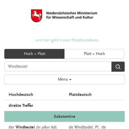
... und hier geht's zum Plattdüütskbüro
Hoch > Platt
Platt > Hoch
Menü
Hochdeutsch
Plattdeutsch
direkte Treffer
Substantive
der
Windbeutel
(in allen hdt.
de
Windbüdel
, Pl.: de