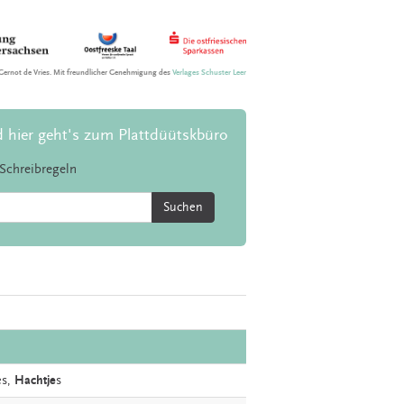
Gernot de Vries. Mit freundlicher Genehmigung des
Verlages Schuster Leer
d hier geht's zum Plattdüütskbüro
Schreibregeln
Suchen
es,
Hachtje
s