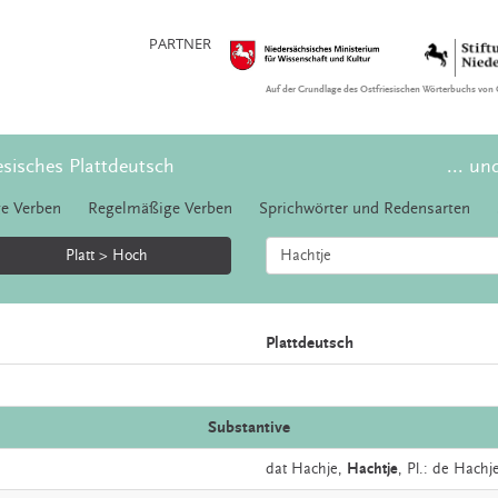
PARTNER
Auf der Grundlage des Ostfriesischen Wörterbuchs von 
esisches Plattdeutsch
... un
e Verben
Regelmäßige Verben
Sprichwörter und Redensarten
Platt > Hoch
Plattdeutsch
Substantive
dat
Hachje,
Hachtje
, Pl.: de Hachj