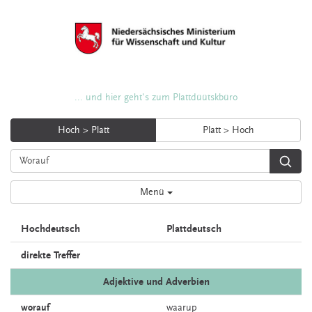
... und hier geht's zum Plattdüütskbüro
Hoch > Platt
Platt > Hoch
Menü
Hochdeutsch
Plattdeutsch
direkte Treffer
Adjektive und Adverbien
worauf
waarup