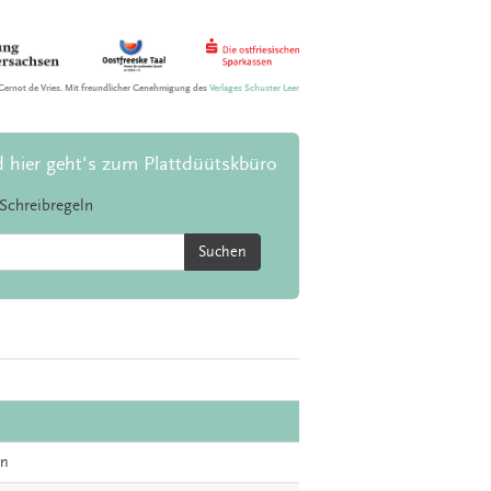
Gernot de Vries. Mit freundlicher Genehmigung des
Verlages Schuster Leer
d hier geht's zum Plattdüütskbüro
Schreibregeln
Suchen
en