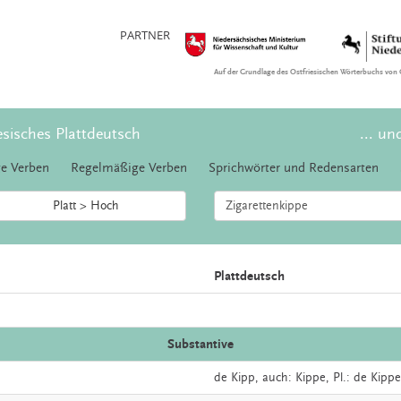
PARTNER
Auf der Grundlage des Ostfriesischen Wörterbuchs von 
esisches Plattdeutsch
... un
e Verben
Regelmäßige Verben
Sprichwörter und Redensarten
Platt > Hoch
Plattdeutsch
Substantive
de
Kipp,
auch:
Kippe
, Pl.: de Kipp