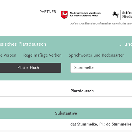
PARTNER
Auf der Grundlage des Ostfriesischen Wörterbuchs von 
esisches Plattdeutsch
... un
e Verben
Regelmäßige Verben
Sprichwörter und Redensarten
Platt > Hoch
Plattdeutsch
Substantive
dat
Stummelke
, Pl.: de
Stummelke