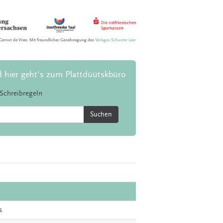
Gernot de Vries. Mit freundlicher Genehmigung des
Verlages Schuster Leer
d hier geht's zum Plattdüütskbüro
Schreibregeln
Suchen
s