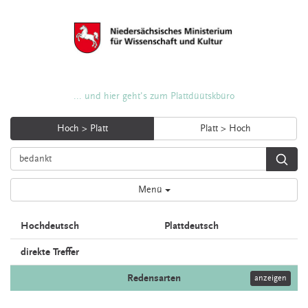
... und hier geht's zum Plattdüütskbüro
Hoch > Platt
Platt > Hoch
Menü
Hochdeutsch
Plattdeutsch
direkte Treffer
Redensarten
anzeigen