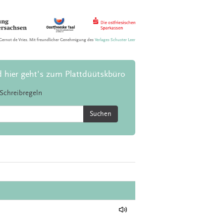
Gernot de Vries. Mit freundlicher Genehmigung des
Verlages Schuster Leer
d hier geht's zum Plattdüütskbüro
Schreibregeln
Suchen