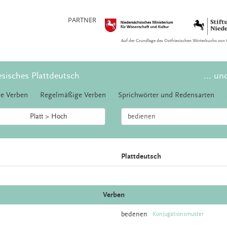
PARTNER
Auf der Grundlage des Ostfriesischen Wörterbuchs von 
esisches Plattdeutsch
... un
e Verben
Regelmäßige Verben
Sprichwörter und Redensarten
Platt > Hoch
Plattdeutsch
Verben
bedenen
Konjugationsmuster