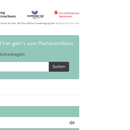
Gernot de Vries. Mit freundlicher Genehmigung des
Verlages Schuster Leer
d hier geht's zum Plattdüütskbüro
Schreibregeln
Suchen