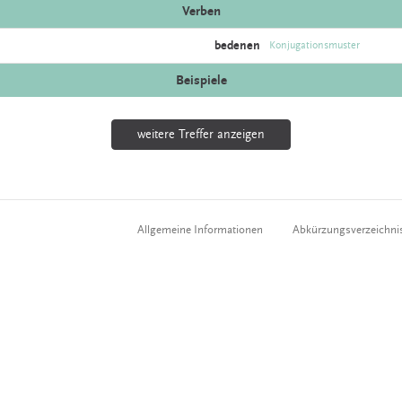
Verben
bedenen
Konjugationsmuster
Beispiele
weitere Treffer anzeigen
Allgemeine Informationen
Abkürzungsverzeichni