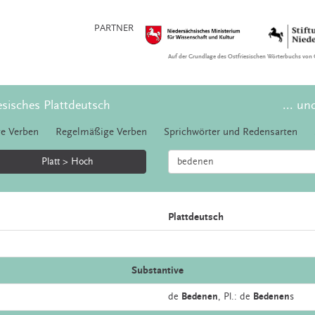
PARTNER
Auf der Grundlage des Ostfriesischen Wörterbuchs von 
esisches Plattdeutsch
... un
e Verben
Regelmäßige Verben
Sprichwörter und Redensarten
Platt > Hoch
Plattdeutsch
Substantive
de
Bedenen
, Pl.: de
Bedenen
s