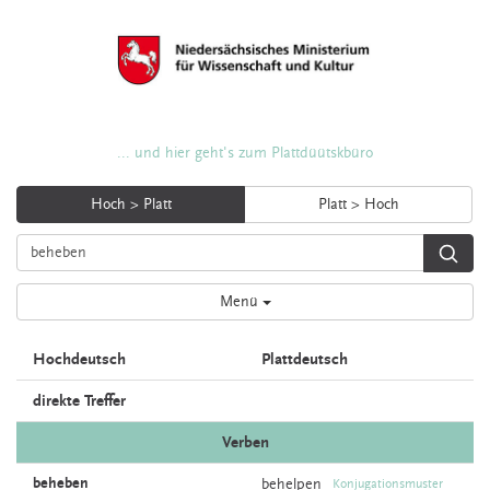
... und hier geht's zum Plattdüütskbüro
Hoch > Platt
Platt > Hoch
Menü
Hochdeutsch
Plattdeutsch
direkte Treffer
Verben
beheben
behelpen
Konjugationsmuster