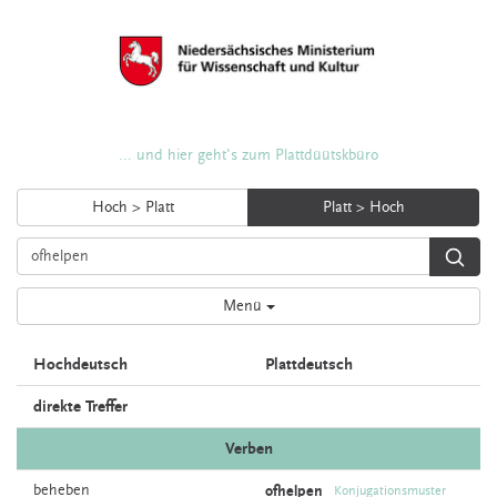
... und hier geht's zum Plattdüütskbüro
Hoch > Platt
Platt > Hoch
Menü
Hochdeutsch
Plattdeutsch
direkte Treffer
Verben
beheben
ofhelpen
Konjugationsmuster