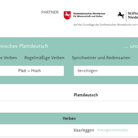
PARTNER
Auf der Grundlage des Ostfriesischen Wörterbuchs von 
esisches Plattdeutsch
... un
e Verben
Regelmäßige Verben
Sprichwörter und Redensarten
Platt > Hoch
Plattdeutsch
Verben
klaarleggen
Konjugationsmuster