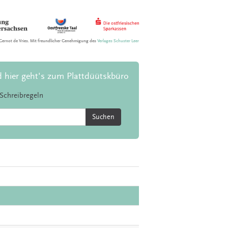
Gernot de Vries. Mit freundlicher Genehmigung des
Verlages Schuster Leer
d hier geht's zum Plattdüütskbüro
Schreibregeln
Suchen