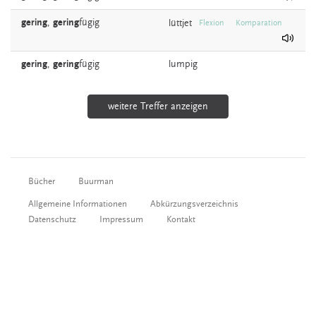
gering
,
gering
fügig
lüttjet
Flexion
Komparation
gering
,
gering
fügig
lumpig
weitere Treffer anzeigen
Bücher
Buurman
Allgemeine Informationen
Abkürzungsverzeichnis
Datenschutz
Impressum
Kontakt