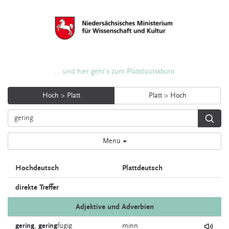
... und hier geht's zum Plattdüütskbüro
Hoch > Platt
Platt > Hoch
Menü
Hochdeutsch
Plattdeutsch
direkte Treffer
Adjektive und Adverbien
gering
,
gering
fügig
minn