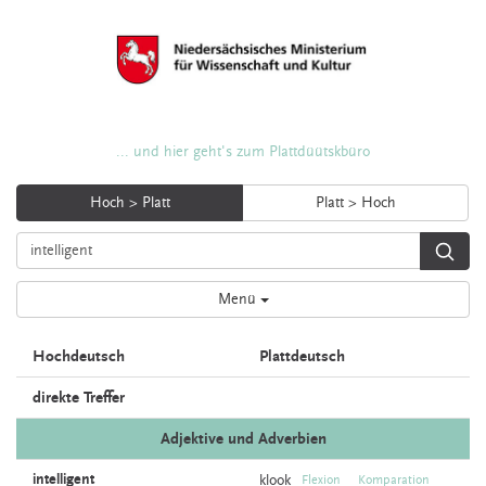
... und hier geht's zum Plattdüütskbüro
Hoch > Platt
Platt > Hoch
Menü
Hochdeutsch
Plattdeutsch
direkte Treffer
Adjektive und Adverbien
intelligent
klook
Flexion
Komparation