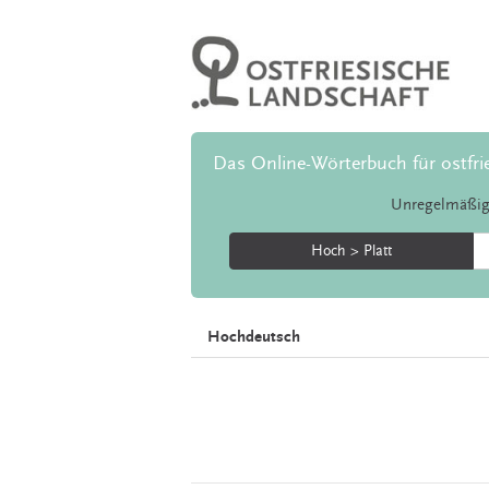
Das Online-Wörterbuch für ostfri
Unregelmäßig
Hoch > Platt
Hochdeutsch