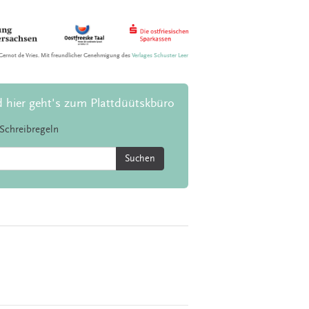
Gernot de Vries. Mit freundlicher Genehmigung des
Verlages Schuster Leer
d hier geht's zum Plattdüütskbüro
Schreibregeln
Suchen