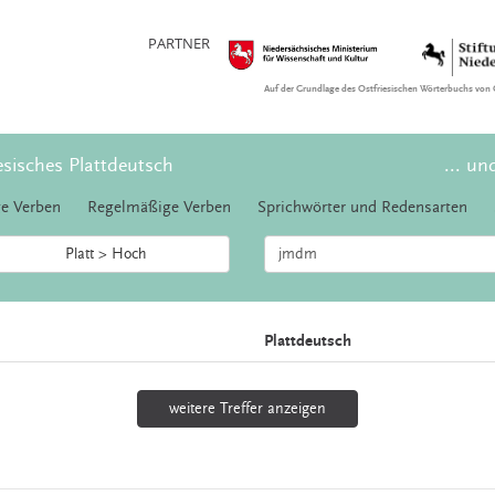
PARTNER
Auf der Grundlage des Ostfriesischen Wörterbuchs von 
esisches Plattdeutsch
... un
e Verben
Regelmäßige Verben
Sprichwörter und Redensarten
Platt > Hoch
Plattdeutsch
weitere Treffer anzeigen