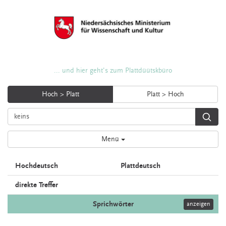
... und hier geht's zum Plattdüütskbüro
Hoch > Platt
Platt > Hoch
Menü
Hochdeutsch
Plattdeutsch
direkte Treffer
Sprichwörter
anzeigen