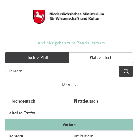
... und hier geht's zum Plattdüütskbüro
Hoch > Platt
Platt > Hoch
Menü
Hochdeutsch
Plattdeutsch
direkte Treffer
Verben
kentern
umkantern