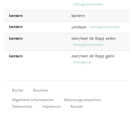
Konjugationsmuster
kentern
kantern
kentern
umslaan
Konjugationsmuster
kentern
over/över de
Kopp
seilen
Konjugationsmuster
kentern
over/över de
Kopp
gahn
Konjugation
Bücher
Buurman
Allgemeine Informationen
Abkürzungsverzeichnis
Datenschutz
Impressum
Kontakt