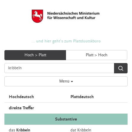
... und hier geht's zum Plattdüütskbüro
Hoch > Platt
Platt > Hoch
Menü
Hochdeutsch
Plattdeutsch
direkte Treffer
Substantive
das
Kribbeln
dat
Kribbeln