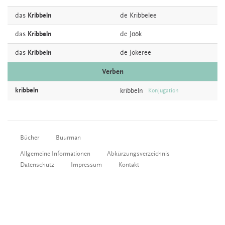
das
Kribbeln
de
Kribbelee
das
Kribbeln
de
Jöök
das
Kribbeln
de
Jökeree
Verben
kribbeln
kribbeln
Konjugation
Bücher
Buurman
Allgemeine Informationen
Abkürzungsverzeichnis
Datenschutz
Impressum
Kontakt