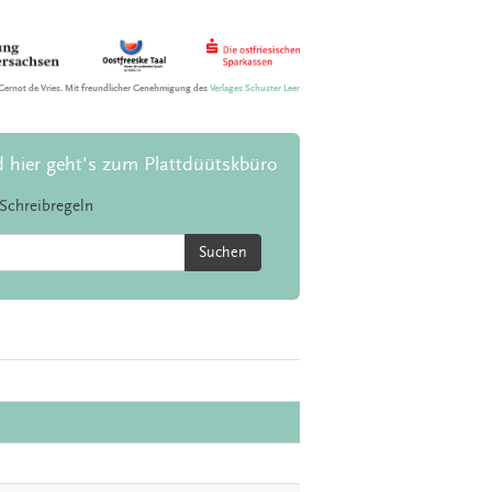
Gernot de Vries. Mit freundlicher Genehmigung des
Verlages Schuster Leer
d hier geht's zum Plattdüütskbüro
Schreibregeln
Suchen