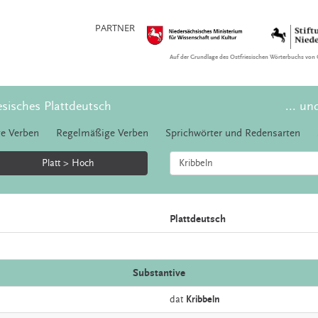
PARTNER
Auf der Grundlage des Ostfriesischen Wörterbuchs von 
esisches Plattdeutsch
... un
e Verben
Regelmäßige Verben
Sprichwörter und Redensarten
Platt > Hoch
Plattdeutsch
Substantive
dat
Kribbeln