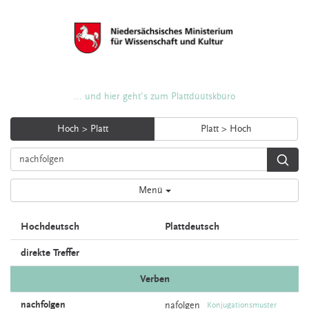
... und hier geht's zum Plattdüütskbüro
Hoch > Platt
Platt > Hoch
Menü
Hochdeutsch
Plattdeutsch
direkte Treffer
Verben
nachfolgen
nafolgen
Konjugationsmuster