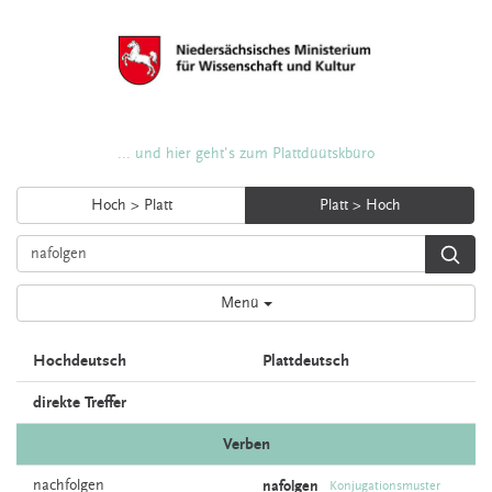
... und hier geht's zum Plattdüütskbüro
Hoch > Platt
Platt > Hoch
Menü
Hochdeutsch
Plattdeutsch
direkte Treffer
Verben
nachfolgen
nafolgen
Konjugationsmuster