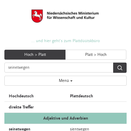
... und hier geht's zum Plattdüütskbüro
Hoch > Platt
Platt > Hoch
Menü
Hochdeutsch
Plattdeutsch
direkte Treffer
Adjektive und Adverbien
seinetwegen
sientwegen