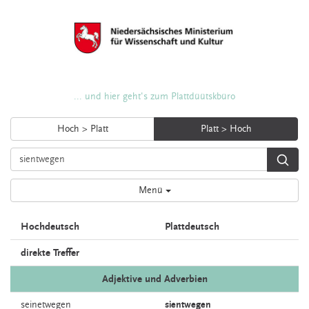
... und hier geht's zum Plattdüütskbüro
Hoch > Platt
Platt > Hoch
Menü
Hochdeutsch
Plattdeutsch
direkte Treffer
Adjektive und Adverbien
seinetwegen
sientwegen