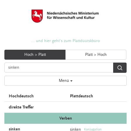
... und hier geht's zum Plattdüütskbüro
Hoch > Platt
Platt > Hoch
Menü
Hochdeutsch
Plattdeutsch
direkte Treffer
Verben
sinken
sinken
Konjugation