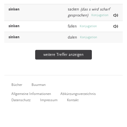
sinken
sacken
(das s wird scharf
gesprochen)
Konjugation
sinken
fallen
Konjugation
sinken
dalen
Konjugation
weitere Treffer anzeigen
Bücher
Buurman
Allgemeine Informationen
Abkürzungsverzeichnis
Datenschutz
Impressum
Kontakt