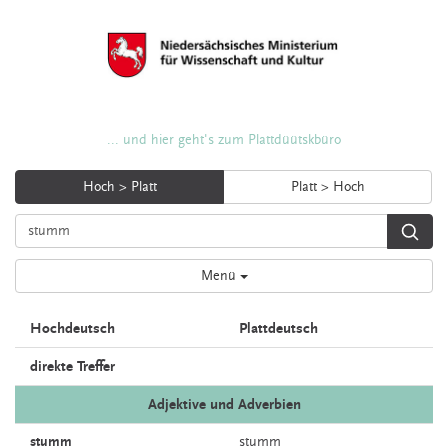
... und hier geht's zum Plattdüütskbüro
Hoch > Platt
Platt > Hoch
Menü
Hochdeutsch
Plattdeutsch
direkte Treffer
Adjektive und Adverbien
stumm
stumm