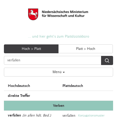
... und hier geht's zum Plattdüütskbüro
Hoch > Platt
Platt > Hoch
Menü
Hochdeutsch
Plattdeutsch
direkte Treffer
Verben
verfallen
(in allen hdt. Bed.)
verfallen
Konjugationsmuster