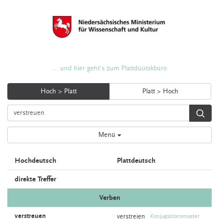
... und hier geht's zum Plattdüütskbüro
Hoch > Platt
Platt > Hoch
Menü
Hochdeutsch
Plattdeutsch
direkte Treffer
Verben
verstreuen
verstreien
Konjugationsmuster