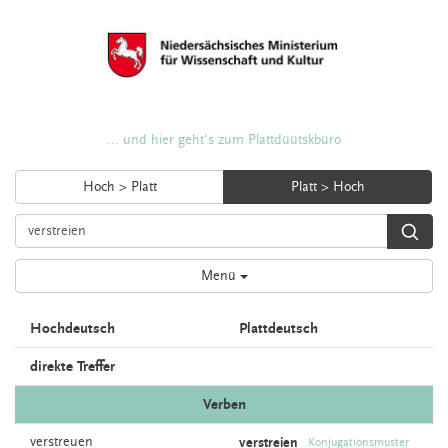
... und hier geht's zum Plattdüütskbüro
Hoch > Platt
Platt > Hoch
Menü
Hochdeutsch
Plattdeutsch
direkte Treffer
Verben
verstreuen
verstreien
Konjugationsmuster