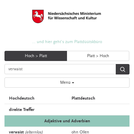
... und hier geht's zum Plattdüütskbüro
Hoch > Platt
Platt > Hoch
Menü
Hochdeutsch
Plattdeutsch
direkte Treffer
Adjektive und Adverbien
verwaist
(elternlos)
ohn
Ollen