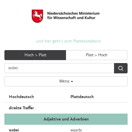
... und hier geht's zum Plattdüütskbüro
Hoch > Platt
Platt > Hoch
Menü
Hochdeutsch
Plattdeutsch
direkte Treffer
Adjektive und Adverbien
wobei
waarbi