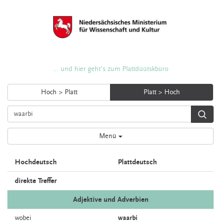
... und hier geht's zum Plattdüütskbüro
Hoch > Platt
Platt > Hoch
Menü
Hochdeutsch
Plattdeutsch
direkte Treffer
Adjektive und Adverbien
wobei
waarbi