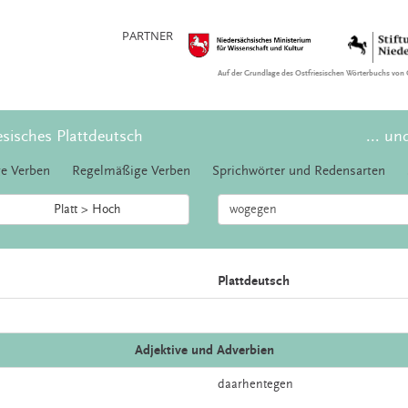
PARTNER
Auf der Grundlage des Ostfriesischen Wörterbuchs von 
esisches Plattdeutsch
... un
e Verben
Regelmäßige Verben
Sprichwörter und Redensarten
Platt > Hoch
Plattdeutsch
Adjektive und Adverbien
daarhentegen