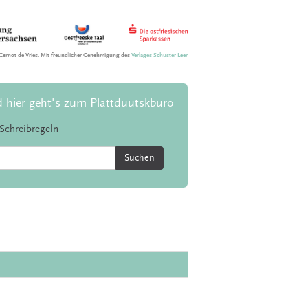
Gernot de Vries. Mit freundlicher Genehmigung des
Verlages Schuster Leer
d hier geht's zum Plattdüütskbüro
Schreibregeln
Suchen