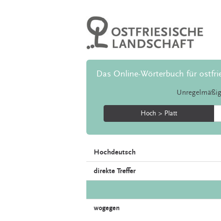
Das Online-Wörterbuch für ostfri
Unregelmäßig
Hoch > Platt
Hochdeutsch
direkte Treffer
wogegen