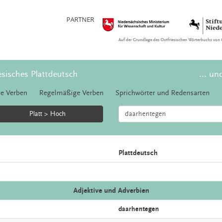
PARTNER
Auf der Grundlage des Ostfriesischen Wörterbuchs von 
esisches Plattdeutsch
... un
e Verben
Regelmäßige Verben
Sprichwörter und Redensarten
Platt > Hoch
Plattdeutsch
Adjektive und Adverbien
daarhentegen