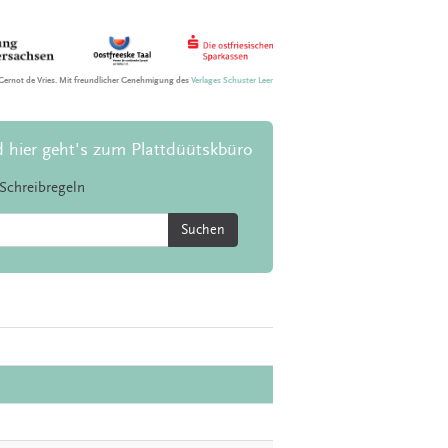
Gernot de Vries. Mit freundlicher Genehmigung des
Verlages Schuster Leer
d hier geht's zum Plattdüütskbüro
Schreibregeln
Suchen