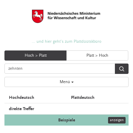
... und hier geht's zum Plattdüütskbüro
Hoch > Platt
Platt > Hoch
Menü
Hochdeutsch
Plattdeutsch
direkte Treffer
Beispiele
anzeigen