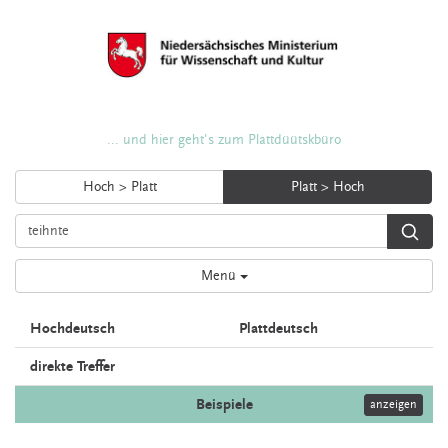
... und hier geht's zum Plattdüütskbüro
Hoch > Platt
Platt > Hoch
Menü
Hochdeutsch
Plattdeutsch
direkte Treffer
Beispiele
anzeigen