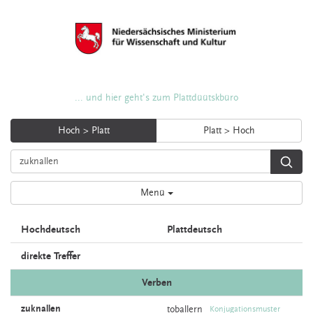
... und hier geht's zum Plattdüütskbüro
Hoch > Platt
Platt > Hoch
Menü
Hochdeutsch
Plattdeutsch
direkte Treffer
Verben
zuknallen
toballern
Konjugationsmuster