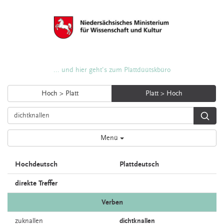
... und hier geht's zum Plattdüütskbüro
Hoch > Platt
Platt > Hoch
Menü
Hochdeutsch
Plattdeutsch
direkte Treffer
Verben
zuknallen
dichtknallen