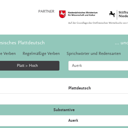
PARTNER
Auf der Grundlage des Ostfriesischen Wörterbuchs von 
esisches Plattdeutsch
... un
e Verben
Regelmäßige Verben
Sprichwörter und Redensarten
Platt > Hoch
Plattdeutsch
Substantive
Auerk