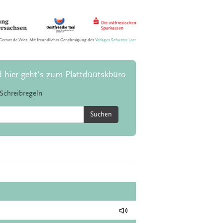
Gernot de Vries. Mit freundlicher Genehmigung des
Verlages Schuster Leer
d hier geht's zum Plattdüütskbüro
Schreibregeln
Suchen