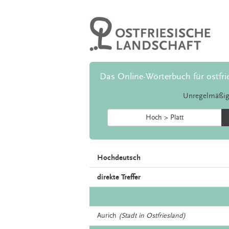
Das Online-Wörterbuch für ostfri
Unregelmäßig
Hoch > Platt
Hochdeutsch
direkte Treffer
Aurich
(Stadt in Ostfriesland)