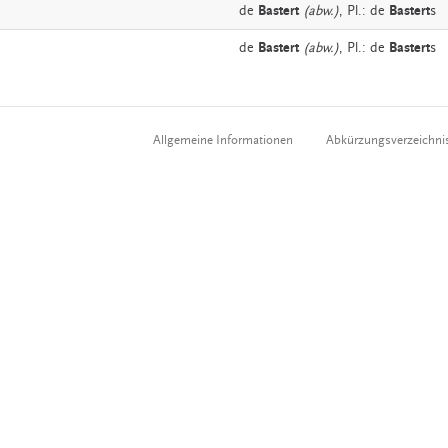
de
Bastert
(abw.)
, Pl.: de
Bastert
s
de
Bastert
(abw.)
, Pl.: de
Bastert
s
Allgemeine Informationen
Abkürzungsverzeichni