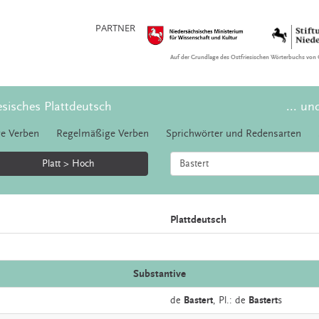
PARTNER
Auf der Grundlage des Ostfriesischen Wörterbuchs von 
esisches Plattdeutsch
... un
e Verben
Regelmäßige Verben
Sprichwörter und Redensarten
Platt > Hoch
Plattdeutsch
Substantive
de
Bastert
, Pl.: de
Bastert
s