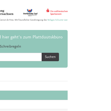
Gernot de Vries. Mit freundlicher Genehmigung des
Verlages Schuster Leer
d hier geht's zum Plattdüütskbüro
Schreibregeln
Suchen